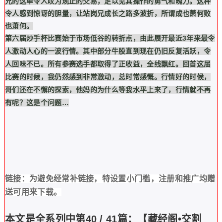
兄的这单令人叹为观止的交易，足以见其操作的勇气和魄力。这种
令人感到惊讶的胆量，让站岗兄成长之路多波折，所谓成也萧何败
也萧何。
第六届炒手杯比赛始于市场低谷的转折点，由此展开最近3年来最令
人激动人心的一波行情。其中部分牛股直到现在仍旧反复活跃，令
人回味不已。所有参赛选手都取得了正收益，全线飘红。回首这届
比赛的时候，我仍然感到非常激动，总时常感慨。行情好的时候，
哥们还在不懈的探索，他妈的为什么等我水平上来了，行情就不再
有呢？这是个问题…
链接：为避免经常补链接，特设置小门槛，注册和推广均赠
送可用来下载。
本文是全系列中第40 / 41篇：【藏经阁•交割