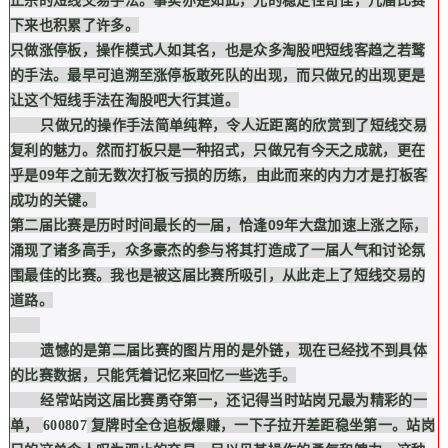
正宗的短线交易手法。事实亦是如此，兄的稳定性奇佳，几届比赛
下来也积累了许多。
只做涨停板，操作模式人如其名，也是众多淘股吧短线客趋之若鹜
的手法。最早可追溯至涨停板敢死队的出现，而只做兄的出现更是
让这个短线手法在淘股吧大行其道。
只做兄的操作手法简单纯粹，令人近距离的欣赏到了短线交易
复利的魅力。然而打板只是一种招式，只做兄有今天之成就，更在
乎是09年之前无数次打板亏损的历练，由此而来的内力才是打板客
成功的关键。
第二届比赛是历时时间最长的一届，恰逢09年大盘加速上涨之际，
涌现了诸多高手，众多豪杰的参与将其打造成了一届人气和讨论氛
围最佳的比赛。我也是被这届比赛所吸引，从此走上了短线交易的
道路。
遗憾的是第二届比赛的图片用的是外链，现在已经找不到具体
的比赛数据，只能凭着记忆来回忆一些选手。
经常站岗这届比赛勇夺第一，还记得当时站岗兄最为精彩的一
单，
复牌时全仓追板爆赚，一下子拉开差距稳坐第一。站岗
600807