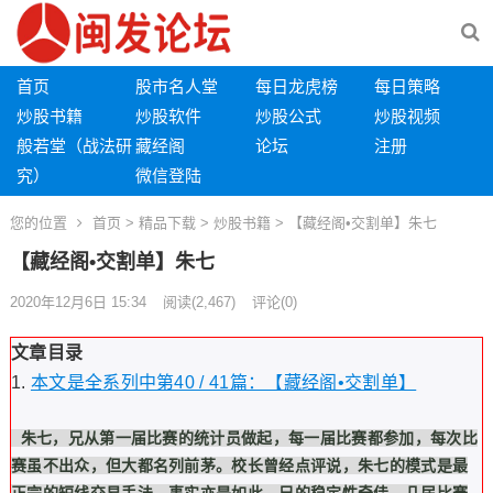
首页
股市名人堂
每日龙虎榜
每日策略
炒股书籍
炒股软件
炒股公式
炒股视频
般若堂（战法研
藏经阁
论坛
注册
究）
微信登陆
您的位置
首页
>
精品下载
>
炒股书籍
> 【藏经阁•交割单】朱七
【藏经阁•交割单】朱七
2020年12月6日 15:34
阅读
(2,467)
评论(0)
文章目录
本文是全系列中第40 / 41篇：【藏经阁•交割单】
朱七
，兄从第一届比赛的统计员做起，每一届比赛都参加，每次比
赛虽不出众，但大都名列前茅。校长曾经点评说，朱七的模式是最