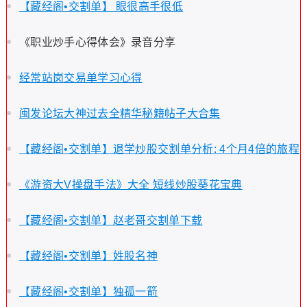
【藏经阁•交割单】 眼很高手很低
《职业炒手心得体会》录音分享
经常站岗交易单学习心得
闽发论坛大神过去全精华秘籍帖子大合集
【藏经阁•交割单】退学炒股交割单分析: 4个月4倍的旅程
《游资大V操盘手法》大全 短线炒股葵花宝典
【藏经阁•交割单】赵老哥交割单下载
【藏经阁•交割单】姓股名神
【藏经阁•交割单】独孤一箭