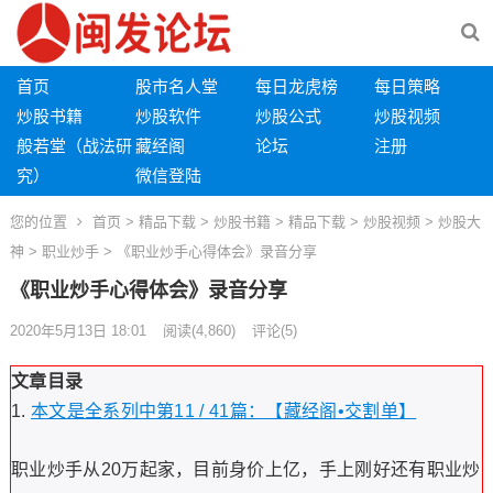
首页
股市名人堂
每日龙虎榜
每日策略
炒股书籍
炒股软件
炒股公式
炒股视频
般若堂（战法研
藏经阁
论坛
注册
究）
微信登陆
您的位置
首页
>
精品下载
>
炒股书籍
>
精品下载
>
炒股视频
>
炒股大
神
>
职业炒手
> 《职业炒手心得体会》录音分享
《职业炒手心得体会》录音分享
2020年5月13日 18:01
阅读
(4,860)
评论(5)
文章目录
本文是全系列中第11 / 41篇：【藏经阁•交割单】
职业炒手从20万起家，目前身价上亿，手上刚好还有职业炒