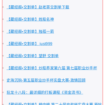
【藏经阁•交割单】赵老哥交割单下载
【藏经阁•交割单】姓股名神
【藏经阁•交割单】独孤一箭
【藏经阁•交割单】 just999
【藏经阁•交割单】望舒 交割单
【藏经阁•交割单】炒股养家第六届 第七届职业炒手杯
史海沉钩-第五届职业炒手杯实盘大赛-激情回顾
狂龙十八段：最详细的打板课程《资金流书》
【藏经阁•交割单】榜中榜 第二十届启航杯实盘大赛 原帖