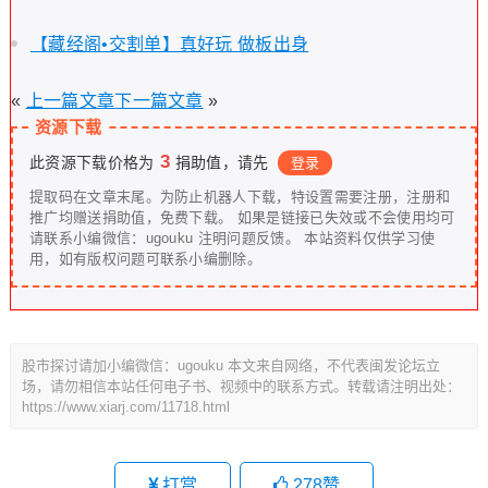
【藏经阁•交割单】真好玩 做板出身
«
上一篇文章
下一篇文章
»
资源下载
3
此资源下载价格为
捐助值，请先
登录
提取码在文章末尾。为防止机器人下载，特设置需要注册，注册和
推广均赠送捐助值，免费下载。 如果是链接已失效或不会使用均可
请联系小编微信：ugouku 注明问题反馈。 本站资料仅供学习使
用，如有版权问题可联系小编删除。
股市探讨请加小编微信：ugouku 本文来自网络，不代表闽发论坛立
场，请勿相信本站任何电子书、视频中的联系方式。转载请注明出处：
https://www.xiarj.com/11718.html
打赏
278
赞