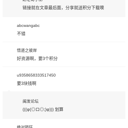
链接就在文章最后面，分享就送积分下载噢
abcwangabc
不错
悟道之彼岸
好资源啊，要3个积分
u9358658333517450
要3块钱啊
闽发论坛
(((φ(◎ロ◎;)φ))) 划算
绝对猖狂