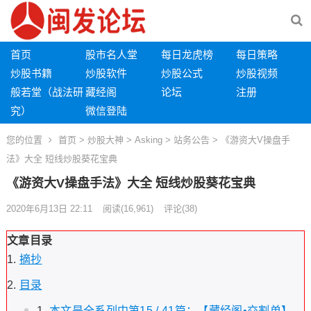
首页
股市名人堂
每日龙虎榜
每日策略
炒股书籍
炒股软件
炒股公式
炒股视频
般若堂（战法研
藏经阁
论坛
注册
究）
微信登陆
您的位置
首页
>
炒股大神
>
Asking
>
站务公告
> 《游资大V操盘手
法》大全 短线炒股葵花宝典
《游资大V操盘手法》大全 短线炒股葵花宝典
2020年6月13日 22:11
阅读
(16,961)
评论(38)
文章目录
摘抄
目录
本文是全系列中第15 / 41篇：【藏经阁•交割单】