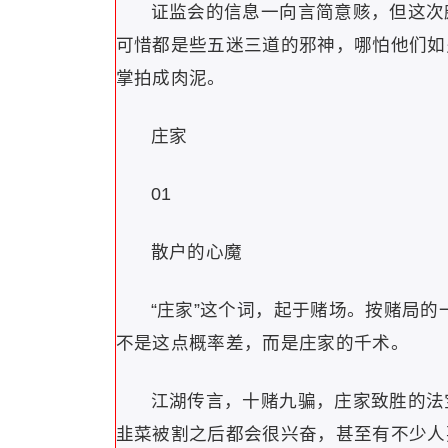
证监会的信息一向言简意赅，但这次
可惜都是些五迷三道的邪神，哪怕他们如
掌拍成肉泥。
庄家
01
散户的心魔
“庄家”这个词，起于赌场。按赌局
不是这点概率差，而是庄家的千术。
江湖传言，十赌九骗，庄家致胜的法
韭菜被割之后都会很兴奋，甚至有不少人