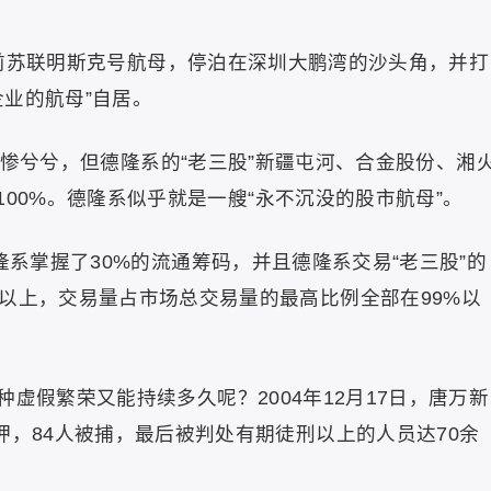
购进前苏联明斯克号航母，停泊在深圳大鹏湾的沙头角，并打
业的航母”自居。
跌得惨兮兮，但德隆系的“老三股”新疆屯河、合金股份、湘
1100%。德隆系似乎就是一艘“永不沉没的股市航母”。
隆系掌握了30%的流通筹码，并且德隆系交易“老三股”的
%以上，交易量占市场总交易量的最高比例全部在99%以
虚假繁荣又能持续多久呢？2004年12月17日，唐万新
押，84人被捕，最后被判处有期徒刑以上的人员达70余