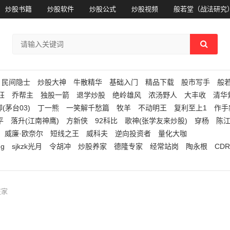
炒股书籍
炒股软件
炒股公式
炒股视频
般若堂（战法研究
民间隐士
炒股大神
牛散精华
基础入门
精品下载
股市写手
般
狂
乔帮主
独股一箭
退学炒股
绝岭雄风
浓汤野人
大丰收
清华
(茅台03)
丁一熊
一笑解千愁篇
牧羊
不动明王
复利至上1
作手
平
落升(江南神鹰)
方新侠
92科比
歌神(张学友来炒股)
穿杨
陈
威廉·欧奈尔
短线之王
威科夫
逆向投资者
量化大咖
ng
sjkzk光月
令胡冲
炒股养家
德隆专家
经常站岗
陶永根
CDR
庄家