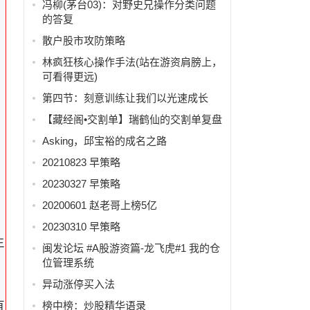
冯柳(茅台03)：对野史兄操作分类问题
的答复
散户股市攻防策略
林疯狂核心操作手法(站在游资肩膀上，
可看得更远)
第四节：刻意训练让我们以光速成长
【藏经阁•交割单】瑞鹤仙的交割单复盘
Asking，邱宝裕的成名之路
股
20210823 早策略
20230327 早策略
20200601 赵老哥上榜5亿
20230310 早策略
主
闽发论坛 #A股游资篇-龙飞虎#1 我的仓
位管理系统
异动涨停买入法
有
榜中榜：炒股精华语录