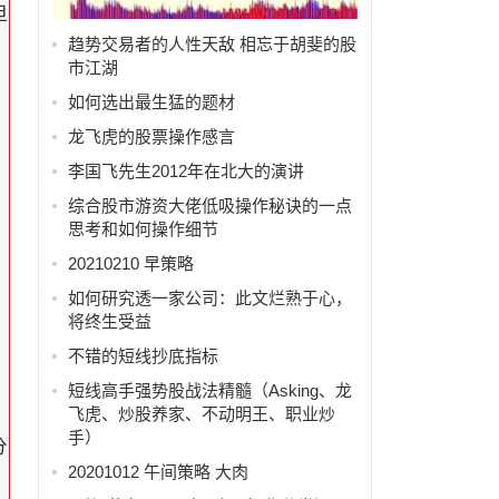
但
趋势交易者的人性天敌 相忘于胡斐的股
市江湖
如何选出最生猛的题材
龙飞虎的股票操作感言
李国飞先生2012年在北大的演讲
综合股市游资大佬低吸操作秘诀的一点
思考和如何操作细节
20210210 早策略
如何研究透一家公司：此文烂熟于心，
将终生受益
的
不错的短线抄底指标
短线高手强势股战法精髓（Asking、龙
飞虎、炒股养家、不动明王、职业炒
手）
分
20201012 午间策略 大肉