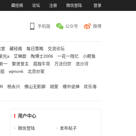
）
藏经阁
论坛
注册
微信登陆
登录
手机版
公众号
微博
若堂
藏经阁
每日策略
交流论坛
紫光a
艾琳歆
陶博士2006
一花一残忆
小鳄鱼
新一
聚贤堂主
孤独牛背
万法归宗
流沙河
江挺
wjmonk
北京炒家
R
杨永兴
佛山无影脚
胡斐
缠中说禅
欢乐海
用户中心
微信登陆
发布帖子