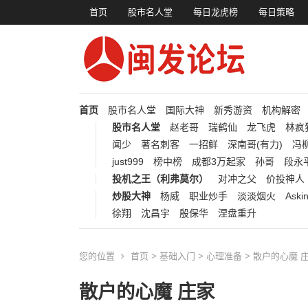
首页
股市名人堂
每日龙虎榜
每日策略
首页
股市名人堂
国际大神
新秀游资
机构解密
股市名人堂
赵老哥
瑞鹤仙
龙飞虎
林疯
闻少
著名刺客
一招鲜
深南哥(有力)
冯柳
just999
榜中榜
成都3万起家
孙哥
段永
投机之王（利弗莫尔）
对冲之父
价投神人
炒股大神
杨威
职业炒手
淡淡烟火
Aski
徐翔
沈昌宇
殷保华
涅盘重升
您的位置
首页
>
基础入门
>
心理准备
> 散户的心魔 
散户的心魔 庄家