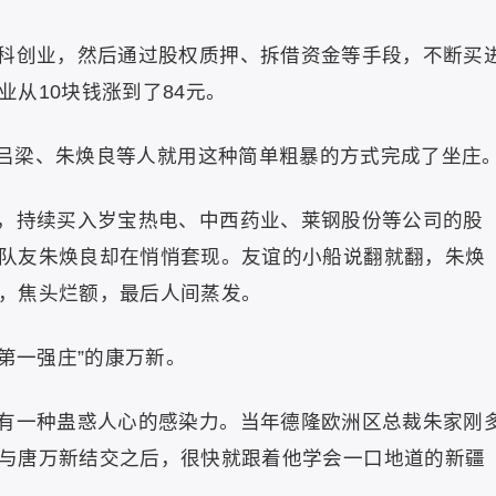
科创业，然后通过股权质押、拆借资金等手段，不断买
从10块钱涨到了84元。
，吕梁、朱焕良等人就用这种简单粗暴的方式完成了坐庄
，持续买入岁宝热电、中西药业、莱钢股份等公司的股
队友朱焕良却在悄悄套现。友谊的小船说翻就翻，朱焕
，焦头烂额，最后人间蒸发。
第一强庄”的康万新。
有一种蛊惑人心的感染力。当年德隆欧洲区总裁朱家刚
与唐万新结交之后，很快就跟着他学会一口地道的新疆