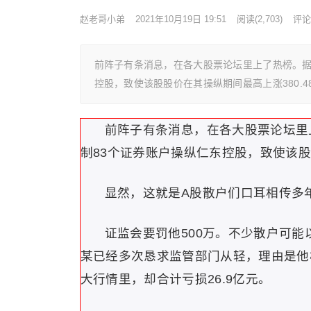
赵老哥小弟
2021年10月19日 19:51
阅读
(2,703)
评论(
前阵子有条消息，在各大股票论坛里上了热榜。据
控股，致使该股股价在其操纵期间最高上涨380.48
前阵子有条消息，在各大股票论坛里
制83个证券账户操纵仁东控股，致使该股股价
显然，这就是A股散户们口耳相传多年
证监会要罚他500万。不少散户可能
某已经多次恳求监管部门从轻，理由是他
大行情里，却合计亏损26.9亿元。