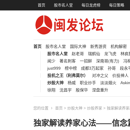
首页
股市名人堂
每日龙虎榜
每日策略
首页
股市名人堂
国际大神
新秀游资
机构解密
股市名人堂
赵老哥
瑞鹤仙
龙飞虎
林疯
闻少
著名刺客
一招鲜
深南哥(有力)
冯柳
just999
榜中榜
成都3万起家
孙哥
段永
投机之王（利弗莫尔）
对冲之父
价投神人
炒股大神
杨威
职业炒手
淡淡烟火
Aski
徐翔
沈昌宇
殷保华
涅盘重升
您的位置
首页
>
炒股大神
>
炒股养家
> 独家解读养
独家解读养家心法——信念