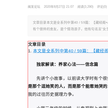
闽发论坛
2020年8月27日 21:07
阅读
(3,290)
评论(0)
文章目录本文是全系列中第40 / 59篇：【藏经
有个很帅的舍友，是个情场浪子，他有句名言“女
文章目录
本文是全系列中第40 / 59篇：【藏经
独家解读：养家心法——信念篇
先讲个小故事，以前读大学时有个很
是那个逗她笑的人，而是那个能惹她哭的
我的过往历史据理力争。