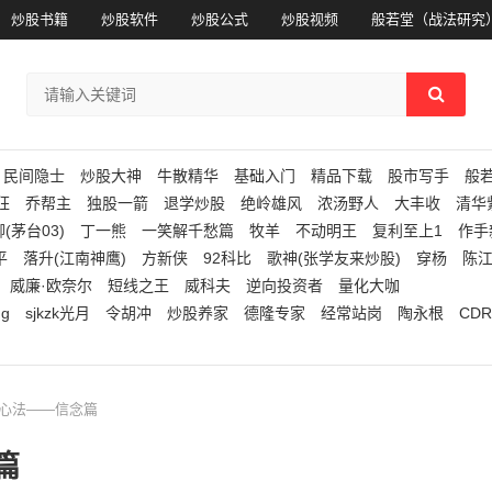
炒股书籍
炒股软件
炒股公式
炒股视频
般若堂（战法研究
民间隐士
炒股大神
牛散精华
基础入门
精品下载
股市写手
般
狂
乔帮主
独股一箭
退学炒股
绝岭雄风
浓汤野人
大丰收
清华
(茅台03)
丁一熊
一笑解千愁篇
牧羊
不动明王
复利至上1
作手
平
落升(江南神鹰)
方新侠
92科比
歌神(张学友来炒股)
穿杨
陈
威廉·欧奈尔
短线之王
威科夫
逆向投资者
量化大咖
ng
sjkzk光月
令胡冲
炒股养家
德隆专家
经常站岗
陶永根
CDR
家心法——信念篇
篇