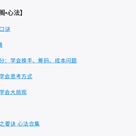
经阁•心法】
资口诀
髓
部分：学会换手、筹码、成本问题
，学会思考方式
，学会大局观
之要诀 心法合集