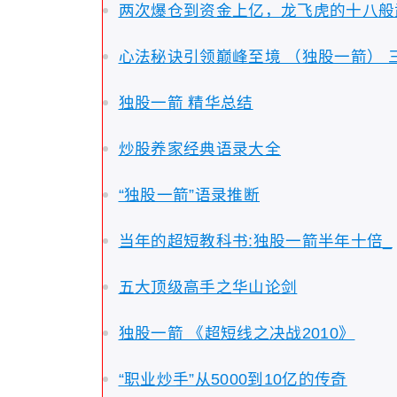
两次爆仓到资金上亿，龙飞虎的十八般
心法秘诀引领巅峰至境 （独股一箭） 
独股一箭 精华总结
炒股养家经典语录大全
“独股一箭”语录推断
当年的超短教科书:独股一箭半年十倍_
五大顶级高手之华山论剑
独股一箭 《超短线之决战2010》
“职业炒手”从5000到10亿的传奇