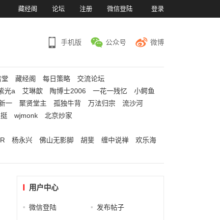
）
藏经阁
论坛
注册
微信登陆
登录
手机版
公众号
微博
若堂
藏经阁
每日策略
交流论坛
紫光a
艾琳歆
陶博士2006
一花一残忆
小鳄鱼
新一
聚贤堂主
孤独牛背
万法归宗
流沙河
江挺
wjmonk
北京炒家
R
杨永兴
佛山无影脚
胡斐
缠中说禅
欢乐海
用户中心
微信登陆
发布帖子