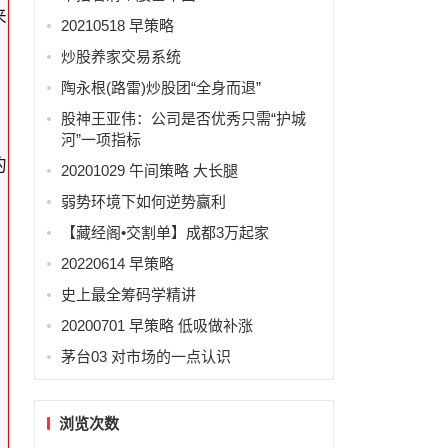
来
20210518 早策略
炒股养家交易系统
陶永根(路雷)炒股团“全身而退”
股神王亚伟：公司是否优秀只需“护城
河”一项指标
的
20201029 午间策略 大长腿
弱势环境下如何逆势赢利
【藏经阁•交割单】成都3万起家
20220614 早策略
史上最全筹码学精讲
20200701 早策略 低吸做补涨
而
茅台03 对市场的一点认识
浏览次数
，