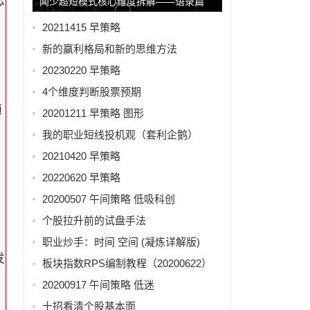
恋
闻少超短模式核心维度拆解——语录篇
20211415 早策略
新的赢利格局和新的思维方法
20230220 早策略
4个维度判断股票预期
随
20201211 早策略 图形
我的职业短线投机观（套利企鹅）
20210420 早策略
20220620 早策略
20200507 午间策略 低吸科创
个股拉升前的试盘手法
职业炒手：时间 空间 (凝炼详解版)
发
板块指数RPS编制教程（20200622）
20200917 午间策略 低迷
十招看清个股基本面